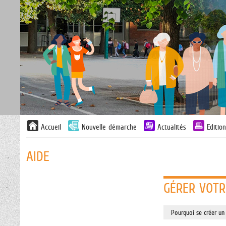
Liste
Accueil
Nouvelle démarche
Actualités
Editio
des
avertissements
AIDE
GÉRER VOTR
Pourquoi se créer un