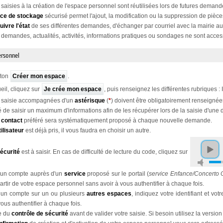
saisies à la création de l'espace personnel sont réutilisées lors de futures demand
ce de stockage
sécurisé permet l'ajout, la modification ou la suppression de pièce
uivre l'état
de ses différentes demandes, d'échanger par courriel avec la mairie au
 demandes, actualités, activités, informations pratiques ou sondages ne sont access
ersonnel
uton
Créer mon espace
.
eil, cliquez sur
Je crée mon espace
, puis renseignez les différentes rubriques :
 saisie accompagnées d'un
astérisque
(
*
) doivent être obligatoirement renseignée
llé de saisir un maximum d'informations afin de les récupérer lors de la saisie d'un
 contact
préféré sera systématiquement proposé à chaque nouvelle demande.
ilisateur
est déjà pris, il vous faudra en choisir un autre.
sécurité
est à saisir. En cas de difficulté de lecture du code, cliquez sur
 un compte auprès d'un
service
proposé sur le portail (
service Enfance/Concerto
artir de votre espace personnel sans avoir à vous authentifier à chaque fois.
 un compte sur un ou plusieurs
autres espaces
, indiquez votre identifiant et v
vous authentifier à chaque fois.
te du
contrôle de sécurité
avant de valider votre saisie. Si besoin utilisez la version