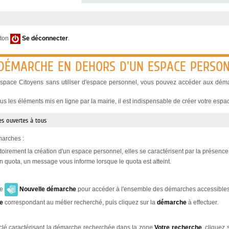
uton
Se déconnecter
.
 DÉMARCHE EN DEHORS D'UN ESPACE PERSO
Espace Citoyens sans utiliser d'espace personnel, vous pouvez accéder aux démar
us les éléments mis en ligne par la mairie, il est indispensable de créer votre espa
s ouvertes à tous
marches :
toirement la création d'un espace personnel, elles se caractérisent par la présenc
 quota, un message vous informe lorsque le quota est atteint.
le
Nouvelle démarche
pour accéder à l'ensemble des démarches accessibles
le
correspondant au métier recherché, puis cliquez sur la
démarche
à effectuer.
clé caractérisant la démarche recherchée dans la zone
Votre recherche
, cliquez 