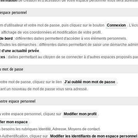
nfirmation
de création et d'activation de votre espace personnel vous sera adressé
 espace personnel
m d'utilisateur et votre mot de passe, puis cliquez sur le bouton
Connexion
. L'éc
: affichage de vos coordonnées et modification de votre profil.
de bord
: différentes dalles permettent d'accéder à vos éléments personnels.
 Toutes les démarches : différentes dalles permettant de saisir une démarche admini
t
d'une actualité privée
.
ces
: dalles permettant au citoyen de se connecter à d'autres espaces proposés par 
u mot de passe
votre mot de passe, cliquez sur le lien
J'ai oublié mon mot de passe
.
nant un nouveau de mot de passe vous sera adressé.
 votre espace personnel
 votre espace personnel, cliquez sur
Modifier mon profil
.
fier mon espace
.
 besoins les rubriques Identité, Adresse, Moyens de contact.
e Authentification, cliquez sur
Modifier les identifiants de mon espace personnel