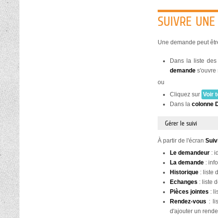
SUIVRE UN
Une demande peut être
Dans la liste de
demande
s'ouvre s
ou
Cliquez sur
Voir
Dans la
colonne D
Gérer le suivi
À partir de l'écran
Suiv
Le demandeur
: i
La demande
: inf
Historique
: list
Echanges
: liste
Pièces
jointes
: l
Rendez-vous
: li
d'ajouter un rende