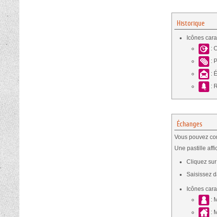
Historique
Icônes cara
: 
: P
: 
: 
Échanges
Vous pouvez con
Une pastille af
Cliquez su
Saisissez 
Icônes cara
: 
: 