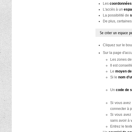
Les
coordonnées
L'accès à un
espa
La possibilité de
s
De plus, certaines
Se créer un espace p
Cliquez sur le bo
Sur la page d'accu
Les zones de
Il est consei
Le
moyen de
Si le
nom d'ut
Un
code de 
Si vous avez
connecter à p
Si vous avez
sans avoir à 
Entrez le tex