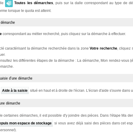
lle
Toutes les démarches
, puis sur la dalle correspondant au type de
me lorsque le quota est atteint.
e démarche
le
correspondant au métier recherché, puis cliquez sur la démarche à effectuer.
clé caractérisant la démarche recherchée dans la zone
Votre recherche
, cliquez 
uer.
sultez les différentes étapes de la démarche : La démarche, Mon rendez-vous (
é
démarche.
 saisie d'une démarche
n
Aide à la saisie
situé en haut et à droite de l'écran. L'écran d'aide s'ouvre dans u
 une démarche
de certaines démarches, il est possible d'y joindre des pièces. Dans l'étape Ma d
depuis mon espace de stockage
si vous avez déjà saisi des pièces dans cet esp
personnel
).