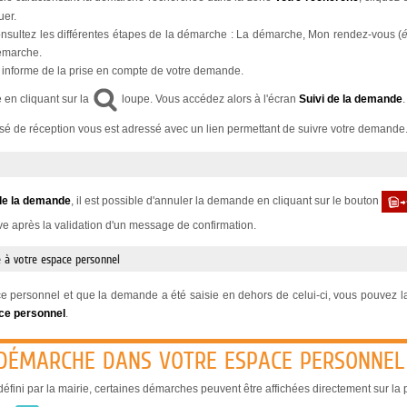
uer.
sultez les différentes étapes de la démarche : La démarche, Mon rendez-vous (
é
démarche.
informe de la prise en compte de votre demande.
 en cliquant sur la
loupe. Vous accédez alors à l'écran
Suivi de la demande
.
usé de réception vous est adressé avec un lien permettant de suivre votre demande
de la demande
, il est possible d'annuler la demande en cliquant sur le bouton
ive après la validation d'un message de confirmation.
 à votre espace personnel
 personnel et que la demande a été saisie en dehors de celui-ci, vous pouvez la 
ce personnel
.
 DÉMARCHE DANS VOTRE ESPACE PERSONNEL
éfini par la mairie, certaines démarches peuvent être affichées directement sur la